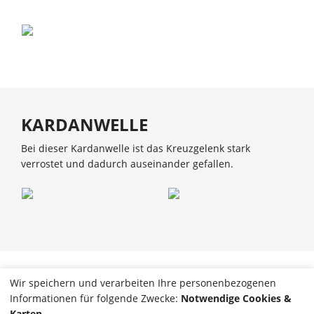
KARDANWELLE
Bei dieser Kardanwelle ist das Kreuzgelenk stark
verrostet und dadurch auseinander gefallen.
Wir speichern und verarbeiten Ihre personenbezogenen
REIFEN UND FELGEN
Informationen für folgende Zwecke:
Notwendige Cookies &
Zum Rad- / Reifenwechsel gehört auch das überprüfen
Karten
.